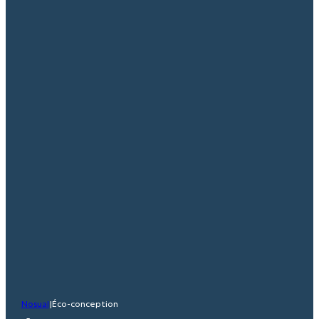
Nosual
|
Éco-conception